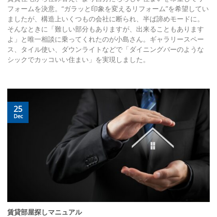
フォームを決意。“ガラッと印象を変えるリフォーム”を希望してい
ましたが、構造上いくつもの会社に断られ、半ば諦めモードに。
そんなときに「難しい部分もありますが、出来ることもあります
よ」と唯一相談に乗ってくれたのが小島さん。ギャラリースペー
ス、タイル使い、ダウンライトなどで「ダイニングバーのような
シックでカッコいい住まい」を実現しました。
25
Dec
賃貸部屋探しマニュアル