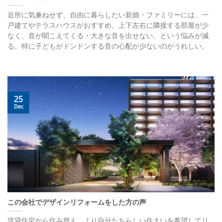
近所に気兼ねせず、自由に暮らしたい新婚・ファミリーには、一
戸建てやテラスハウスがおすすめ。上下左右に隣接する部屋が少
なく、音が聞こえてくる・大きな音を出せない、という悩みが減
る。特に子どもがドンドンする音の心配が少ないのがうれしい。
25
Dec
この会社でデザインリフォームをした方の声
賃貸住宅から住み替え、より自分たちらしい住まいを希望してリ