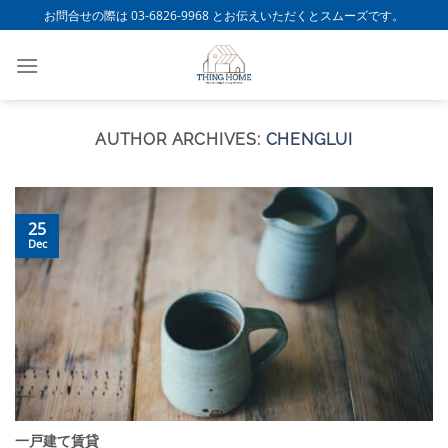
Skip
お問合せの際は 03-6826-9968 とお伝えいただくとスムーズです。
to
content
AUTHOR ARCHIVES:
CHENGLUI
25
Dec
一戸建て賃貸