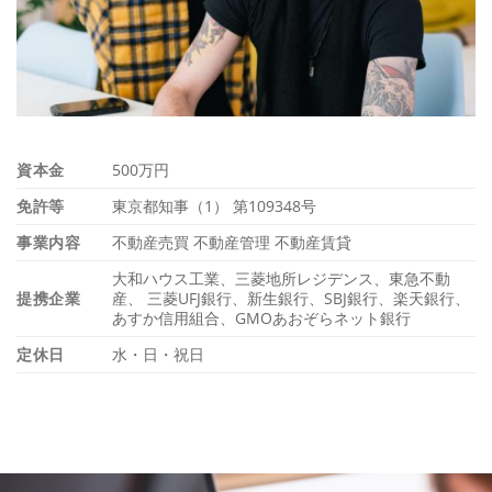
資本金
500万円
免許等
東京都知事（1） 第109348号
事業内容
不動産売買 不動産管理 不動産賃貸
大和ハウス工業、三菱地所レジデンス、東急不動
提携企業
産、 三菱UFJ銀行、新生銀行、SBJ銀行、楽天銀行、
あすか信用組合、GMOあおぞらネット銀行
定休日
水・日・祝日