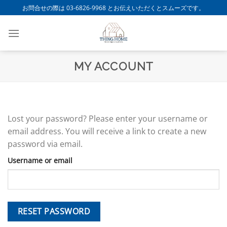
Skip
お問合せの際は 03-6826-9968 とお伝えいただくとスムーズです。
to
content
MY ACCOUNT
Lost your password? Please enter your username or
email address. You will receive a link to create a new
password via email.
Username or email
RESET PASSWORD