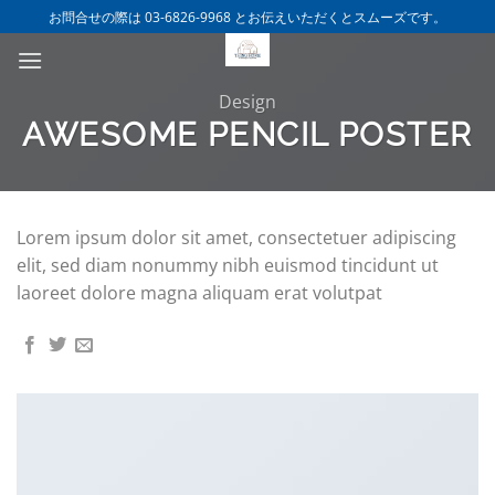
Skip
お問合せの際は 03-6826-9968 とお伝えいただくとスムーズです。
to
content
Design
AWESOME PENCIL POSTER
Lorem ipsum dolor sit amet, consectetuer adipiscing
elit, sed diam nonummy nibh euismod tincidunt ut
laoreet dolore magna aliquam erat volutpat